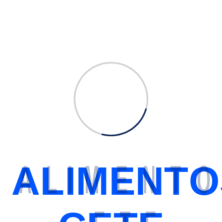
E
A
L
I
M
E
N
T
O