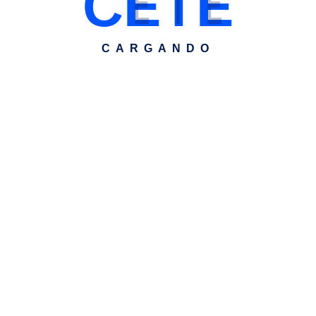
C
E
T
E
CARGANDO
 solidario de los Bancos de Alimentos a beneficio de las per
ambién puedes colaborar realizando una donación económi
e Cookies
Política de
Condiciones de