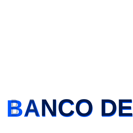
Banco de Alimentos de Albacete
Noticias
Ningún hogar sin Alimentos
B
A
N
C
O
D