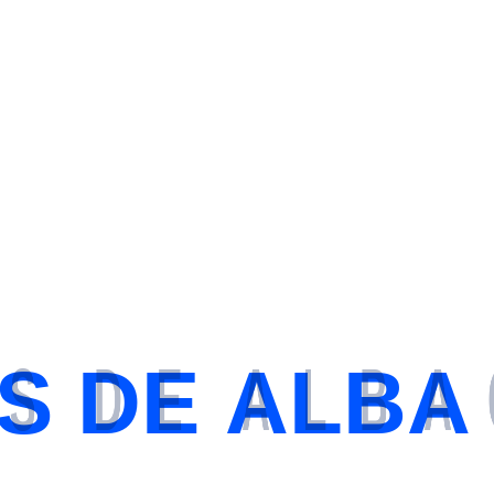
Nov, Lun, 2021
S
D
E
A
L
B
A